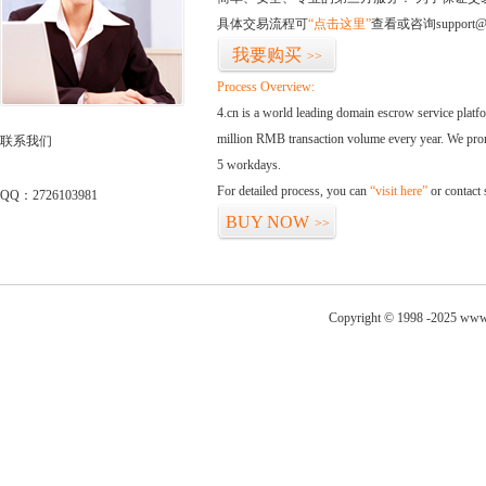
具体交易流程可
“点击这里”
查看或咨询support@
我要购买
>>
Process Overview:
4.cn is a world leading domain escrow service plat
million RMB transaction volume every year. We promi
联系我们
5 workdays.
For detailed process, you can
“visit here”
or contact
QQ：2726103981
BUY NOW
>>
Copyright © 1998 -2025 www.