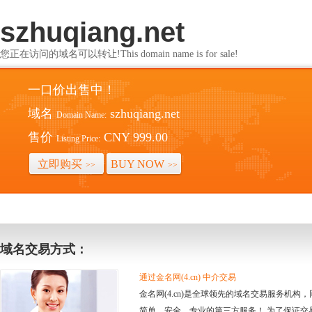
szhuqiang.net
您正在访问的域名可以转让!This domain name is for sale!
一口价出售中！
域名
szhuqiang.net
Domain Name:
售价
CNY 999.00
Listing Price:
立即购买
BUY NOW
>>
>>
域名交易方式：
通过金名网(4.cn) 中介交易
金名网(4.cn)是全球领先的域名交易服务机
简单、安全、专业的第三方服务！ 为了保证交